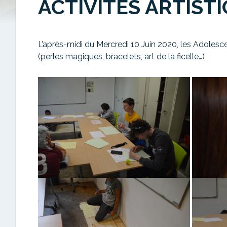
ACTIVITÉS ARTIST
L’après-midi du Mercredi 10 Juin 2020, les Adolescen
(perles magiques, bracelets, art de la ficelle…)