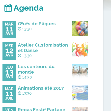
Agenda
Œufs de Pâques
MAR
11
13:30
AVR
Atelier Customisation
MER
12
et Danse
AVR
13:30
Les senteurs du
JEU
13
monde
AVR
14:30
Animations été 2017
MAR
11
13:30
JUIL
Repas Festif Partagé
VEN