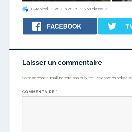
Auteur
Publié
Catégories
L'Archipel
20 juin 2020
Non classé
le
FACEBOOK
T
Laisser un commentaire
Votre adresse e-mail ne sera pas publiée.
Les champs obligatoi
COMMENTAIRE
*