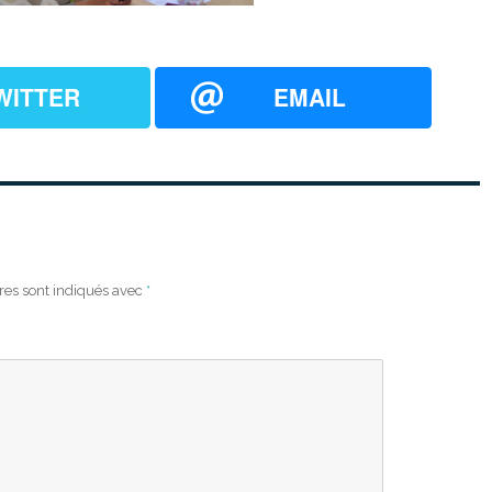
WITTER
EMAIL
res sont indiqués avec
*