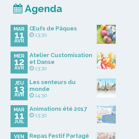
Agenda
Œufs de Pâques
MAR
11
13:30
AVR
Atelier Customisation
MER
12
et Danse
AVR
13:30
Les senteurs du
JEU
13
monde
AVR
14:30
Animations été 2017
MAR
11
13:30
JUIL
Repas Festif Partagé
VEN