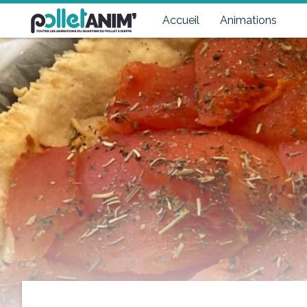
Pollet Anim'
Toutes les animations du quartier du Pollet à Dieppe
Accueil
Animations