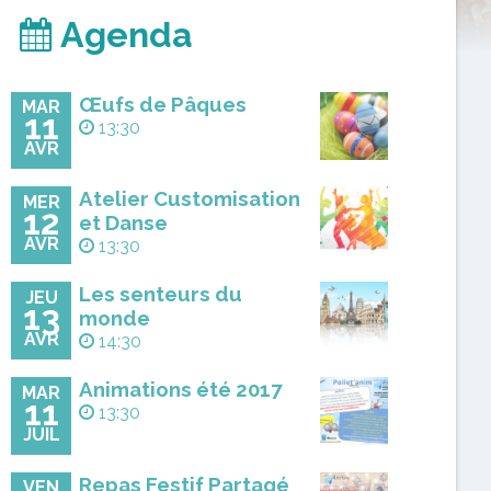
Agenda
Œufs de Pâques
MAR
11
13:30
AVR
Atelier Customisation
MER
12
et Danse
AVR
13:30
Les senteurs du
JEU
13
monde
AVR
14:30
Animations été 2017
MAR
11
13:30
JUIL
Repas Festif Partagé
VEN