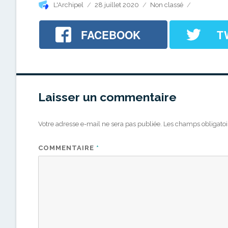
Auteur
Publié
Catégories
L'Archipel
28 juillet 2020
Non classé
le
FACEBOOK
T
Laisser un commentaire
Votre adresse e-mail ne sera pas publiée.
Les champs obligatoi
COMMENTAIRE
*