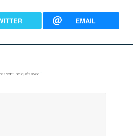
WITTER
EMAIL
res sont indiqués avec
*