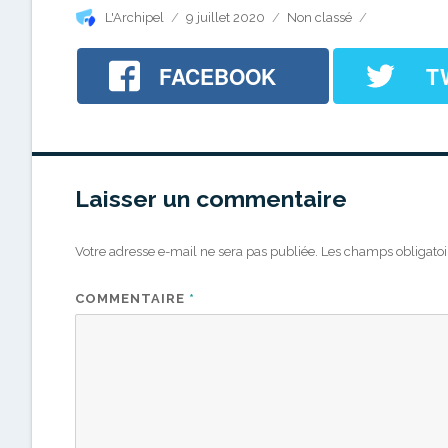
Auteur
Publié
Catégories
L'Archipel
9 juillet 2020
Non classé
le
FACEBOOK
T
Laisser un commentaire
Votre adresse e-mail ne sera pas publiée.
Les champs obligatoi
COMMENTAIRE
*