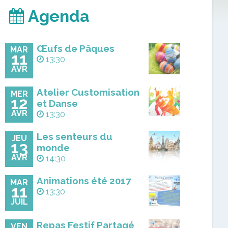
Agenda
Œufs de Pâques
MAR
11
13:30
AVR
Atelier Customisation
MER
12
et Danse
AVR
13:30
Les senteurs du
JEU
13
monde
AVR
14:30
Animations été 2017
MAR
11
13:30
JUIL
Repas Festif Partagé
VEN