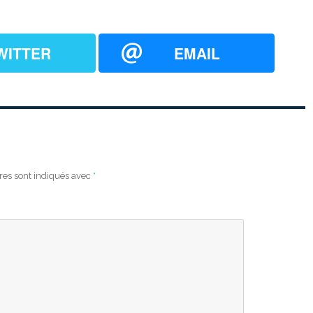
WITTER
EMAIL
res sont indiqués avec
*