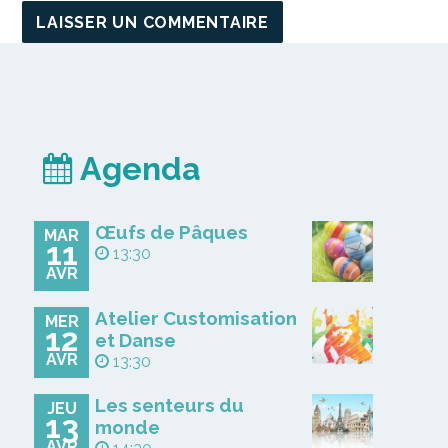
Agenda
Œufs de Pâques
MAR
11
13:30
AVR
Atelier Customisation
MER
12
et Danse
AVR
13:30
Les senteurs du
JEU
13
monde
AVR