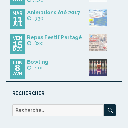
14:30
Animations été 2017
MAR
11
13:30
JUIL
Repas Festif Partagé
VEN
15
18:00
DÉC
Bowling
LUN
8
14:00
AVR
RECHERCHER
REC
Recherche
pour :