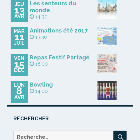
Les senteurs du
JEU
13
monde
AVR
14:30
Animations été 2017
MAR
11
13:30
JUIL
Repas Festif Partagé
VEN
15
18:00
DÉC
Bowling
LUN
8
14:00
AVR
RECHERCHER
REC
Recherche