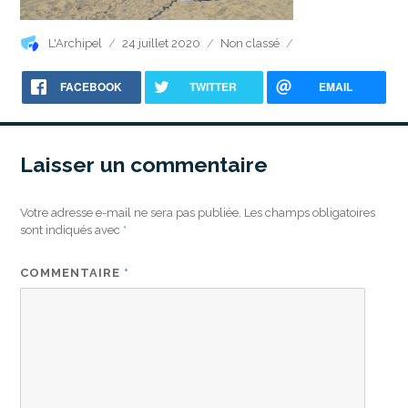
Auteur
Publié
Catégories
L'Archipel
24 juillet 2020
Non classé
le
FACEBOOK
TWITTER
EMAIL
Laisser un commentaire
Votre adresse e-mail ne sera pas publiée.
Les champs obligatoires
sont indiqués avec
*
COMMENTAIRE
*