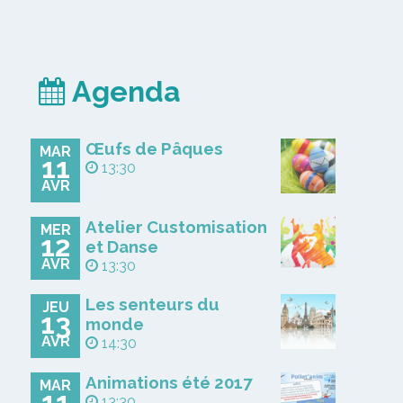
Agenda
Œufs de Pâques
MAR
11
13:30
AVR
Atelier Customisation
MER
12
et Danse
AVR
13:30
Les senteurs du
JEU
13
monde
AVR
14:30
Animations été 2017
MAR
11
13:30