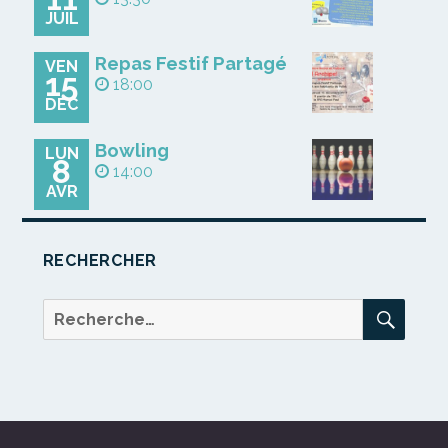
JUIL
Repas Festif Partagé
VEN
15
18:00
DÉC
Bowling
LUN
8
14:00
AVR
RECHERCHER
REC
Recherche
pour :