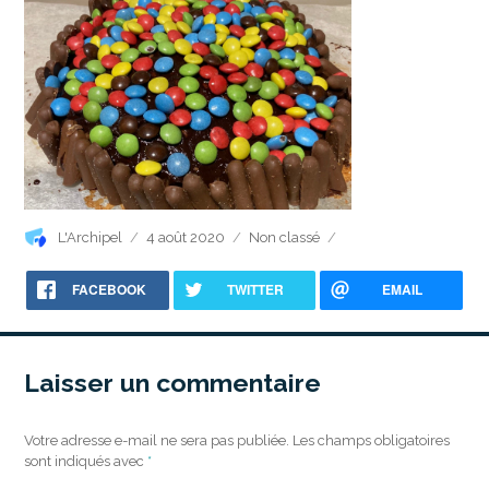
Auteur
Publié
Catégories
L'Archipel
4 août 2020
Non classé
le
FACEBOOK
TWITTER
EMAIL
Laisser un commentaire
Votre adresse e-mail ne sera pas publiée.
Les champs obligatoires
sont indiqués avec
*