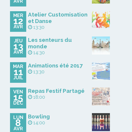
AVR
Atelier Customisation
MER
12
et Danse
AVR
13:30
Les senteurs du
JEU
13
monde
AVR
14:30
Animations été 2017
MAR
11
13:30
JUIL
Repas Festif Partagé
VEN
15
18:00
DÉC
Bowling
LUN
8
14:00
AVR