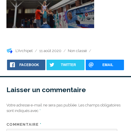
Auteur
Publié
Catégories
L'Archipel
11 août 2020
Non classé
le
FACEBOOK
TWITTER
EMAIL
Laisser un commentaire
Votre adresse e-mail ne sera pas publiée.
Les champs obligatoires
sont indiqués avec
*
COMMENTAIRE
*