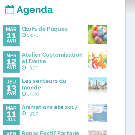
Agenda
Œufs de Pâques
MAR
11
13:30
AVR
Atelier Customisation
MER
12
et Danse
AVR
13:30
Les senteurs du
JEU
13
monde
AVR
14:30
Animations été 2017
MAR
11
13:30
JUIL
Repas Festif Partagé
VEN