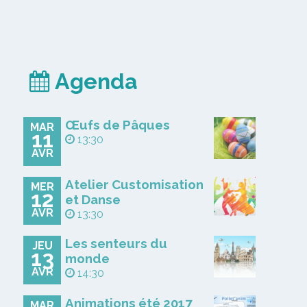
Agenda
Œufs de Pâques
MAR
11
13:30
AVR
Atelier Customisation
MER
12
et Danse
AVR
13:30
Les senteurs du
JEU
13
monde
AVR
14:30
Animations été 2017
MAR