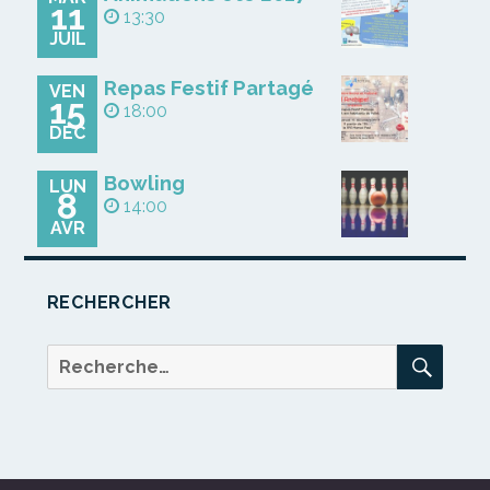
11
13:30
JUIL
Repas Festif Partagé
VEN
15
18:00
DÉC
Bowling
LUN
8
14:00
AVR
RECHERCHER
REC
Recherche
pour :