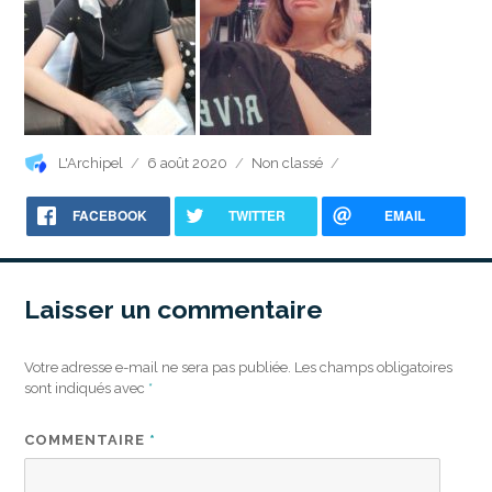
Auteur
Publié
Catégories
L'Archipel
6 août 2020
Non classé
le
FACEBOOK
TWITTER
EMAIL
Laisser un commentaire
Votre adresse e-mail ne sera pas publiée.
Les champs obligatoires
sont indiqués avec
*
COMMENTAIRE
*