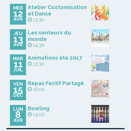
Atelier Customisation
MER
12
et Danse
AVR
13:30
Les senteurs du
JEU
13
monde
AVR
14:30
Animations été 2017
MAR
11
13:30
JUIL
Repas Festif Partagé
VEN
15
18:00
DÉC
Bowling
LUN
8
14:00
AVR