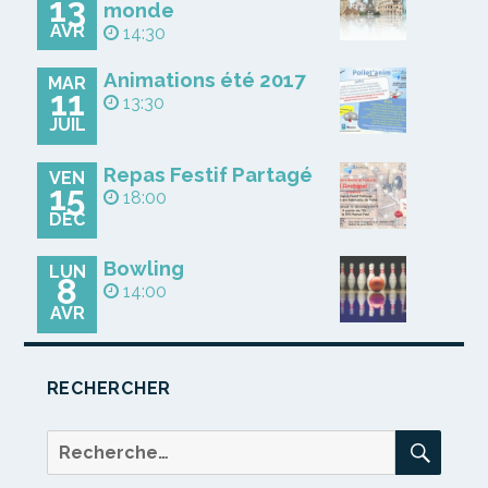
13
monde
AVR
14:30
Animations été 2017
MAR
11
13:30
JUIL
Repas Festif Partagé
VEN
15
18:00
DÉC
Bowling
LUN
8
14:00
AVR
RECHERCHER
REC
Recherche
pour :