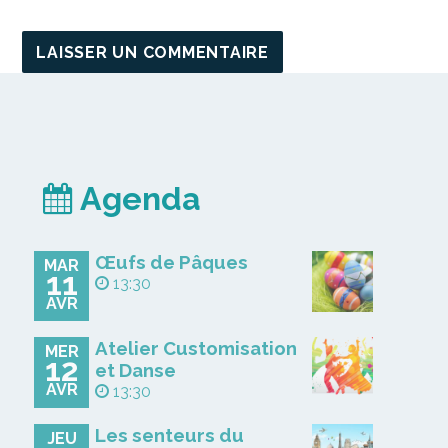
Agenda
Œufs de Pâques
MAR
11
13:30
AVR
Atelier Customisation
MER
12
et Danse
AVR
13:30
Les senteurs du
JEU