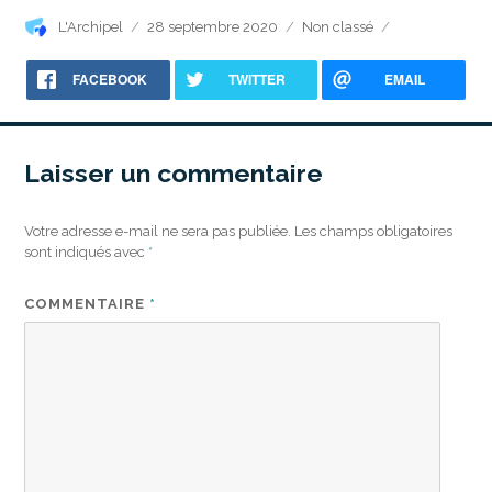
Auteur
Publié
Catégories
L'Archipel
28 septembre 2020
Non classé
le
FACEBOOK
TWITTER
EMAIL
Laisser un commentaire
Votre adresse e-mail ne sera pas publiée.
Les champs obligatoires
sont indiqués avec
*
COMMENTAIRE
*