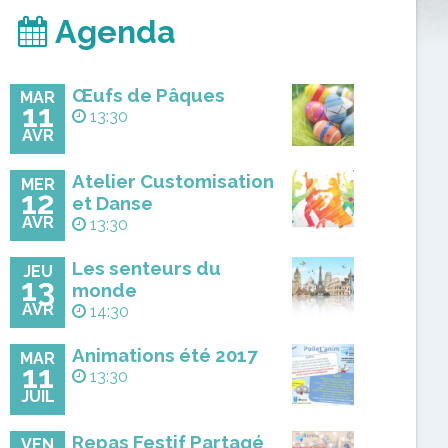
Agenda
Œufs de Pâques
MAR
11
13:30
AVR
Atelier Customisation
MER
12
et Danse
AVR
13:30
Les senteurs du
JEU
13
monde
AVR
14:30
Animations été 2017
MAR
11
13:30
JUIL
Repas Festif Partagé
VEN