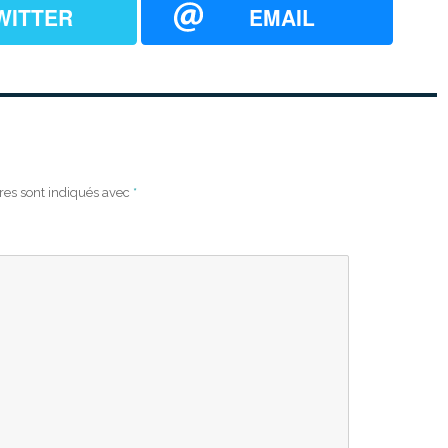
WITTER
EMAIL
res sont indiqués avec
*