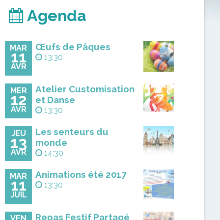
Agenda
Œufs de Pâques
MAR
11
13:30
AVR
Atelier Customisation
MER
12
et Danse
AVR
13:30
Les senteurs du
JEU
13
monde
AVR
14:30
Animations été 2017
MAR
11
13:30
JUIL
Repas Festif Partagé
VEN