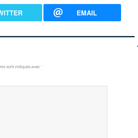
WITTER
EMAIL
res sont indiqués avec
*