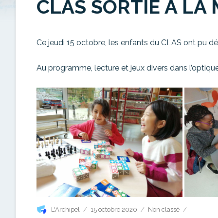
CLAS SORTIE À LA
Ce jeudi 15 octobre, les enfants du CLAS ont pu dé
Au programme, lecture et jeux divers dans l’optiqu
Auteur
Publié
Catégories
L'Archipel
15 octobre 2020
Non classé