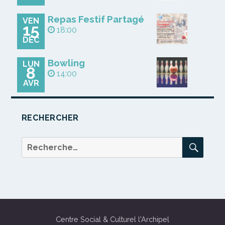
Repas Festif Partagé
VEN
15
18:00
DÉC
Bowling
LUN
8
14:00
AVR
RECHERCHER
REC
Recherche
pour :
Centre Social & Culturel l'Archipel