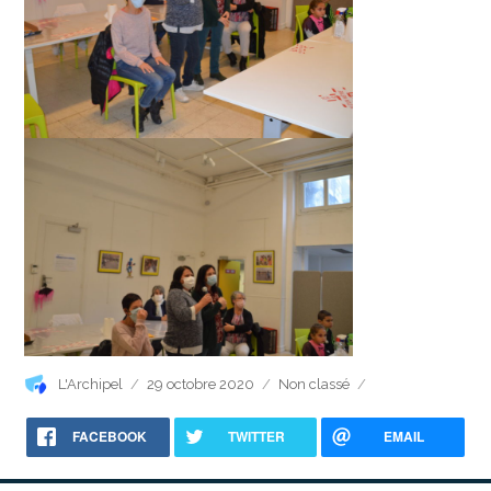
Auteur
Publié
Catégories
L'Archipel
29 octobre 2020
Non classé
le
FACEBOOK
TWITTER
EMAIL