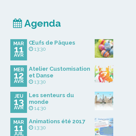
Agenda
Œufs de Pâques
MAR
11
13:30
AVR
Atelier Customisation
MER
12
et Danse
AVR
13:30
Les senteurs du
JEU
13
monde
AVR
14:30
Animations été 2017
MAR
11
13:30
JUIL