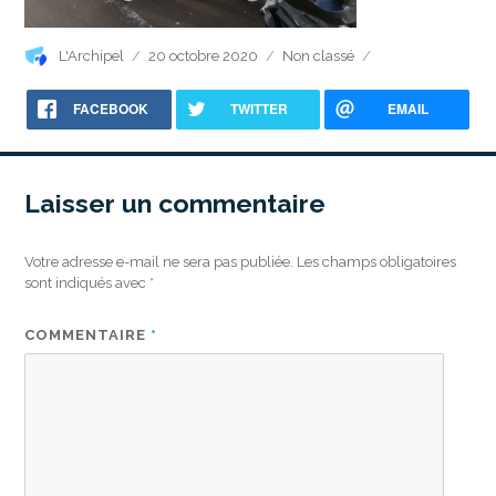
Auteur
Publié
Catégories
L'Archipel
20 octobre 2020
Non classé
le
FACEBOOK
TWITTER
EMAIL
Laisser un commentaire
Votre adresse e-mail ne sera pas publiée.
Les champs obligatoires
sont indiqués avec
*
COMMENTAIRE
*