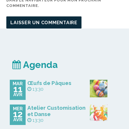
DANS LE NAVIGATEUR POUR MON PROCHAIN
COMMENTAIRE.
Agenda
Œufs de Pâques
MAR
11
13:30
AVR
Atelier Customisation
MER
12
et Danse
AVR
13:30