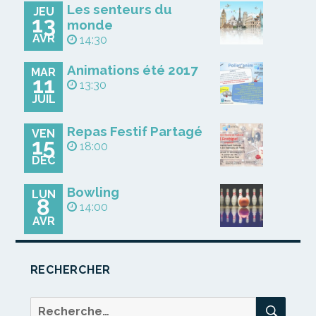
Les senteurs du
JEU
13
monde
AVR
14:30
Animations été 2017
MAR
11
13:30
JUIL
Repas Festif Partagé
VEN
15
18:00
DÉC
Bowling
LUN
8
14:00
AVR
RECHERCHER
REC
Recherche