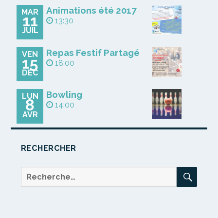
Animations été 2017
MAR
11
13:30
JUIL
Repas Festif Partagé
VEN
15
18:00
DÉC
Bowling
LUN
8
14:00
AVR
RECHERCHER
REC
Recherche
pour :