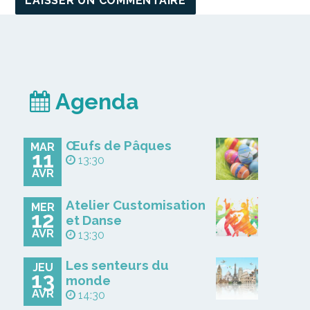
Agenda
Œufs de Pâques
MAR
11
13:30
AVR
Atelier Customisation
MER
12
et Danse
AVR
13:30
Les senteurs du
JEU
13
monde
AVR
14:30