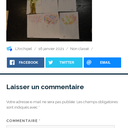
Auteur
Publié
Catégories
L'Archipel
16 janvier 2021
Non classé
le
FACEBOOK
TWITTER
EMAIL
Laisser un commentaire
Votre adresse e-mail ne sera pas publiée.
Les champs obligatoires
sont indiqués avec
*
COMMENTAIRE
*