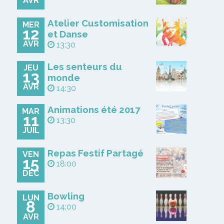
AVR
Atelier Customisation
MER
12
et Danse
AVR
13:30
Les senteurs du
JEU
13
monde
AVR
14:30
Animations été 2017
MAR
11
13:30
JUIL
Repas Festif Partagé
VEN
15
18:00
DÉC
Bowling
LUN
8
14:00
AVR