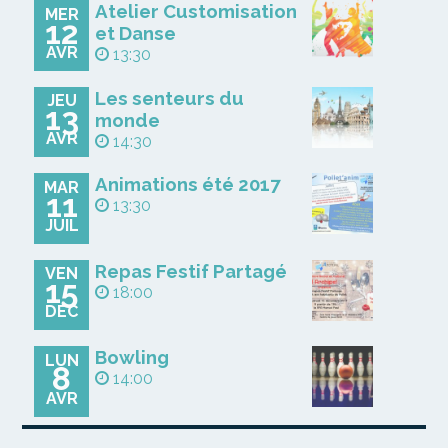
Atelier Customisation
MER
12
et Danse
AVR
13:30
Les senteurs du
JEU
13
monde
AVR
14:30
Animations été 2017
MAR
11
13:30
JUIL
Repas Festif Partagé
VEN
15
18:00
DÉC
Bowling
LUN
8
14:00
AVR