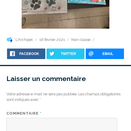
Auteur
Publié
Catégories
L'Archipel
16 février 2021
Non classé
le
FACEBOOK
TWITTER
EMAIL
Laisser un commentaire
Votre adresse e-mail ne sera pas publiée.
Les champs obligatoires
sont indiqués avec
*
COMMENTAIRE
*