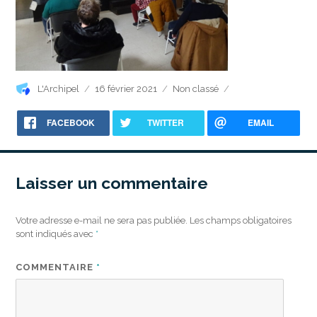
Auteur
Publié
Catégories
L'Archipel
16 février 2021
Non classé
le
FACEBOOK
TWITTER
EMAIL
Laisser un commentaire
Votre adresse e-mail ne sera pas publiée.
Les champs obligatoires
sont indiqués avec
*
COMMENTAIRE
*