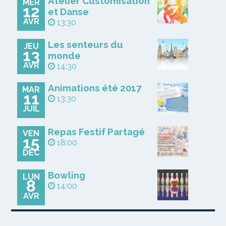
Atelier Customisation
MER
12
et Danse
AVR
13:30
Les senteurs du
JEU
13
monde
AVR
14:30
Animations été 2017
MAR
11
13:30
JUIL
Repas Festif Partagé
VEN
15
18:00
DÉC
Bowling
LUN
8
14:00
AVR