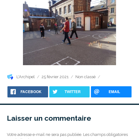
Auteur
Publié
Catégories
L'Archipel
25 février 2021
Non classé
le
FACEBOOK
TWITTER
EMAIL
Laisser un commentaire
Votre adresse e-mail ne sera pas publiée.
Les champs obligatoires