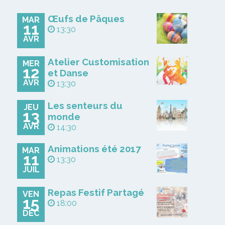
Œufs de Pâques
MAR
11
13:30
AVR
Atelier Customisation
MER
12
et Danse
AVR
13:30
Les senteurs du
JEU
13
monde
AVR
14:30
Animations été 2017
MAR
11
13:30
JUIL
Repas Festif Partagé
VEN
15
18:00
DÉC