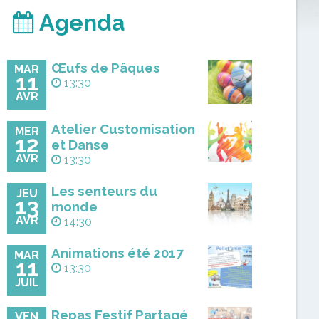
Agenda
Œufs de Pâques
MAR
11
13:30
AVR
Atelier Customisation
MER
12
et Danse
AVR
13:30
Les senteurs du
JEU
13
monde
AVR
14:30
Animations été 2017
MAR
11
13:30
JUIL
Repas Festif Partagé
VEN