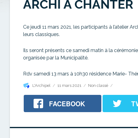
ARCHI À CHANTER
Ce jeudi 11 mars 2021, les participants à l’atelier Arc
leurs classiques.
Ils seront présents ce samedi matin à la cérémoni
organisée par la Municipalité.
Rdv samedi 13 mars à 10h30 résidence Marie- Thérès
Auteur
Publié
Catégories
L'Archipel
11 mars 2021
Non classé
le
FACEBOOK
T