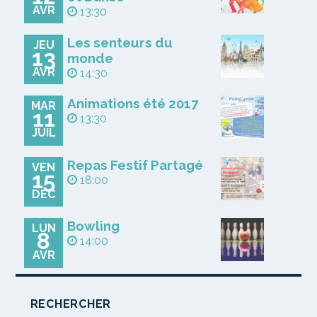
AVR
13:30
Les senteurs du
JEU
13
monde
AVR
14:30
Animations été 2017
MAR
11
13:30
JUIL
Repas Festif Partagé
VEN
15
18:00
DÉC
Bowling
LUN
8
14:00
AVR
RECHERCHER