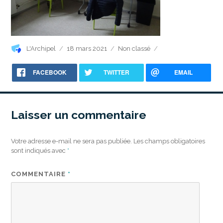
Auteur
Publié
Catégories
L'Archipel
18 mars 2021
Non classé
le
FACEBOOK
TWITTER
EMAIL
Laisser un commentaire
Votre adresse e-mail ne sera pas publiée.
Les champs obligatoires
sont indiqués avec
*
COMMENTAIRE
*