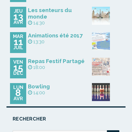
Les senteurs du
JEU
13
monde
AVR
14:30
Animations été 2017
MAR
11
13:30
JUIL
Repas Festif Partagé
VEN
15
18:00
DÉC
Bowling
LUN
8
14:00
AVR
RECHERCHER