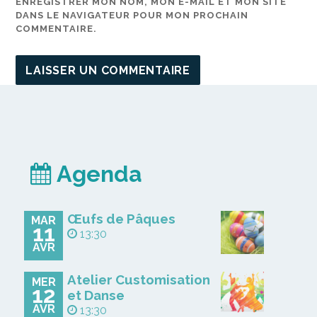
ENREGISTRER MON NOM, MON E-MAIL ET MON SITE
DANS LE NAVIGATEUR POUR MON PROCHAIN
COMMENTAIRE.
Agenda
Œufs de Pâques
MAR
11
13:30
AVR
Atelier Customisation
MER
12
et Danse
AVR
13:30