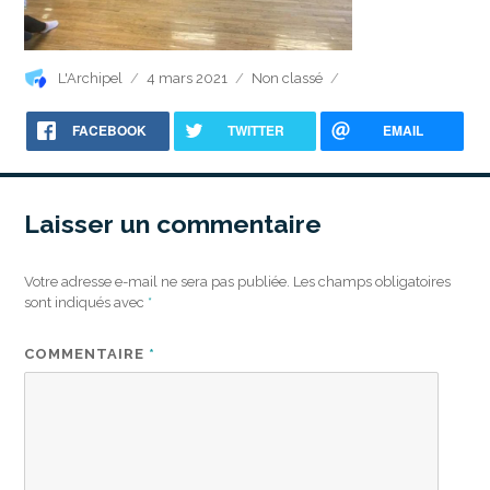
Auteur
Publié
Catégories
L'Archipel
4 mars 2021
Non classé
le
FACEBOOK
TWITTER
EMAIL
Laisser un commentaire
Votre adresse e-mail ne sera pas publiée.
Les champs obligatoires
sont indiqués avec
*
COMMENTAIRE
*