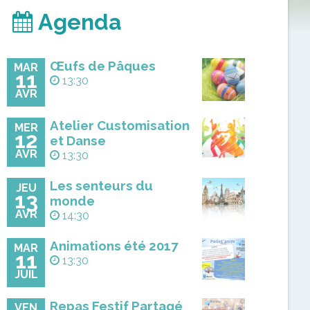
Agenda
Œufs de Pâques
MAR
11
13:30
AVR
Atelier Customisation
MER
12
et Danse
AVR
13:30
Les senteurs du
JEU
13
monde
AVR
14:30
Animations été 2017
MAR
11
13:30
JUIL
Repas Festif Partagé
VEN