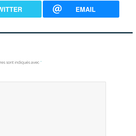
WITTER
EMAIL
res sont indiqués avec
*