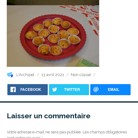
Auteur
Publié
Catégories
L'Archipel
13 avril 2021
Non classé
le
FACEBOOK
TWITTER
EMAIL
Laisser un commentaire
Votre adresse e-mail ne sera pas publiée.
Les champs obligatoires
sont indiqués avec
*