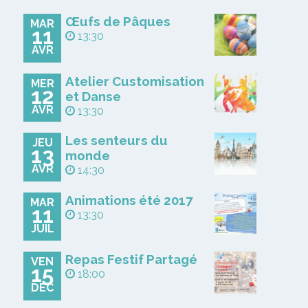
Œufs de Pâques
MAR
11
13:30
AVR
Atelier Customisation
MER
12
et Danse
AVR
13:30
Les senteurs du
JEU
13
monde
AVR
14:30
Animations été 2017
MAR
11
13:30
JUIL
Repas Festif Partagé
VEN
15
18:00
DÉC