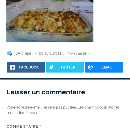
Auteur
Publié
Catégories
L'Archipel
20 avril 2021
Non classé
le
FACEBOOK
TWITTER
EMAIL
Laisser un commentaire
Votre adresse e-mail ne sera pas publiée.
Les champs obligatoires
sont indiqués avec
*
COMMENTAIRE
*