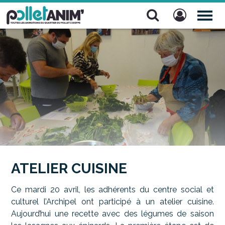
Pollet Anim'
TOG
NAV
ATELIER CUISINE
Ce mardi 20 avril, les adhérents du centre social et
culturel l’Archipel ont participé à un atelier cuisine.
Aujourd’hui une recette avec des légumes de saison