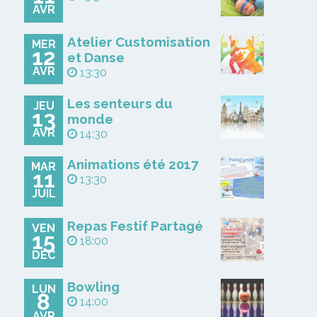
AVR
Atelier Customisation
MER
12
et Danse
AVR
13:30
Les senteurs du
JEU
13
monde
AVR
14:30
Animations été 2017
MAR
11
13:30
JUIL
Repas Festif Partagé
VEN
15
18:00
DÉC
Bowling
LUN
8
14:00
AVR