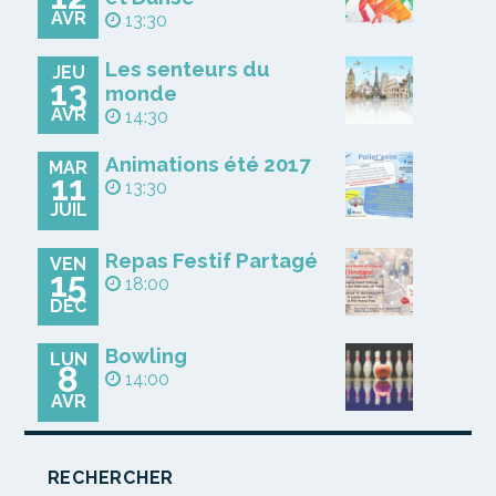
AVR
13:30
Les senteurs du
JEU
13
monde
AVR
14:30
Animations été 2017
MAR
11
13:30
JUIL
Repas Festif Partagé
VEN
15
18:00
DÉC
Bowling
LUN
8
14:00
AVR
RECHERCHER