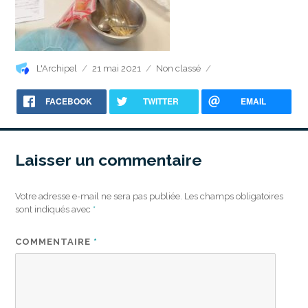
Auteur
Publié
Catégories
L'Archipel
21 mai 2021
Non classé
le
FACEBOOK
TWITTER
EMAIL
Laisser un commentaire
Votre adresse e-mail ne sera pas publiée.
Les champs obligatoires
sont indiqués avec
*
COMMENTAIRE
*