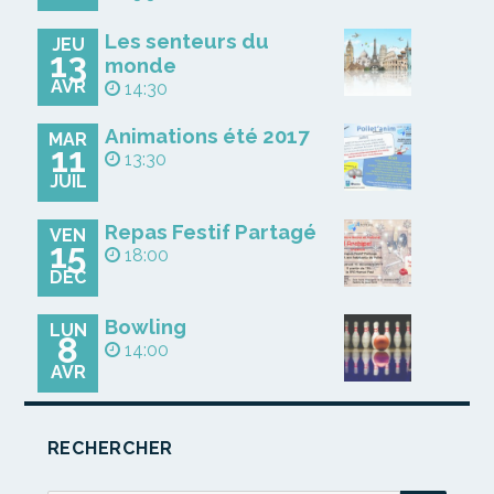
Les senteurs du
JEU
13
monde
AVR
14:30
Animations été 2017
MAR
11
13:30
JUIL
Repas Festif Partagé
VEN
15
18:00
DÉC
Bowling
LUN
8
14:00
AVR
RECHERCHER