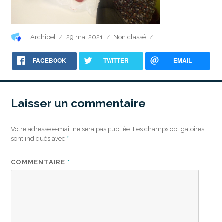
Auteur
Publié
Catégories
L'Archipel
29 mai 2021
Non classé
le
FACEBOOK
TWITTER
EMAIL
Laisser un commentaire
Votre adresse e-mail ne sera pas publiée.
Les champs obligatoires
sont indiqués avec
*
COMMENTAIRE
*