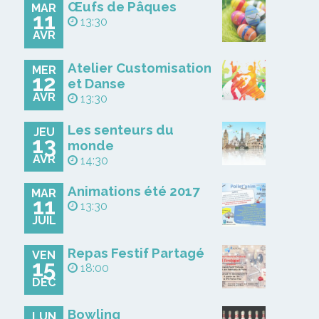
Œufs de Pâques
MAR
11
13:30
AVR
Atelier Customisation
MER
12
et Danse
AVR
13:30
Les senteurs du
JEU
13
monde
AVR
14:30
Animations été 2017
MAR
11
13:30
JUIL
Repas Festif Partagé
VEN
15
18:00
DÉC
Bowling
LUN