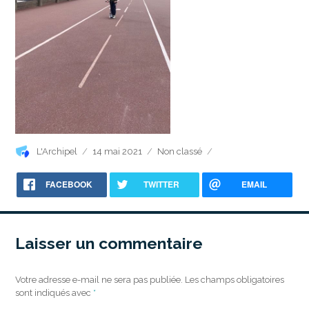
Auteur
Publié
Catégories
L'Archipel
14 mai 2021
Non classé
le
FACEBOOK
TWITTER
EMAIL
Laisser un commentaire
Votre adresse e-mail ne sera pas publiée.
Les champs obligatoires
sont indiqués avec
*