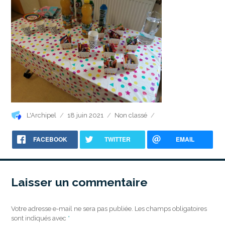
Auteur
Publié
Catégories
L'Archipel
18 juin 2021
Non classé
le
FACEBOOK
TWITTER
EMAIL
Laisser un commentaire
Votre adresse e-mail ne sera pas publiée.
Les champs obligatoires
sont indiqués avec
*