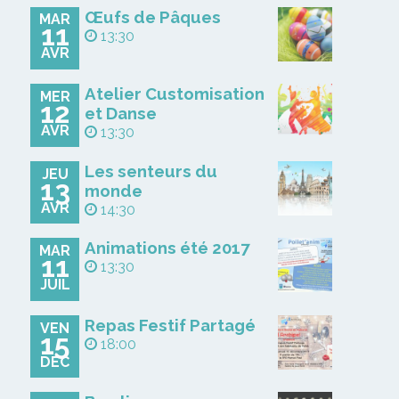
Œufs de Pâques
MAR
11
13:30
AVR
Atelier Customisation
MER
12
et Danse
AVR
13:30
Les senteurs du
JEU
13
monde
AVR
14:30
Animations été 2017
MAR
11
13:30
JUIL
Repas Festif Partagé
VEN
15
18:00
DÉC