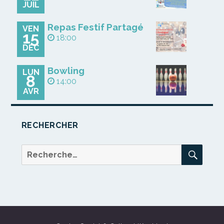
JUIL
Repas Festif Partagé
VEN
15
18:00
DÉC
Bowling
LUN
8
14:00
AVR
RECHERCHER
REC
Recherche
pour :