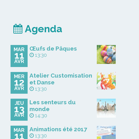
Agenda
Œufs de Pâques
MAR
11
13:30
AVR
Atelier Customisation
MER
12
et Danse
AVR
13:30
Les senteurs du
JEU
13
monde
AVR
14:30
Animations été 2017
MAR
11
13:30