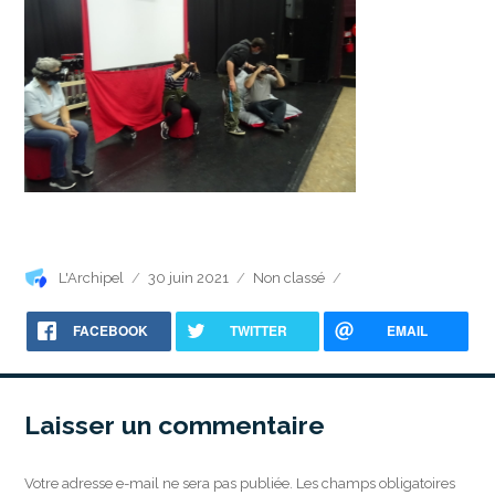
Auteur
Publié
Catégories
L'Archipel
30 juin 2021
Non classé
le
FACEBOOK
TWITTER
EMAIL
Laisser un commentaire
Votre adresse e-mail ne sera pas publiée.
Les champs obligatoires