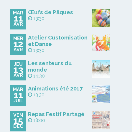
Œufs de Pâques
MAR
11
13:30
AVR
Atelier Customisation
MER
12
et Danse
AVR
13:30
Les senteurs du
JEU
13
monde
AVR
14:30
Animations été 2017
MAR
11
13:30
JUIL
Repas Festif Partagé
VEN
15
18:00
DÉC