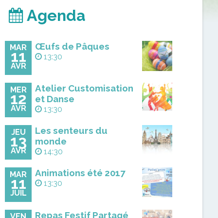
Agenda
Œufs de Pâques
MAR
11
13:30
AVR
Atelier Customisation
MER
12
et Danse
AVR
13:30
Les senteurs du
JEU
13
monde
AVR
14:30
Animations été 2017
MAR
11
13:30
JUIL
Repas Festif Partagé
VEN