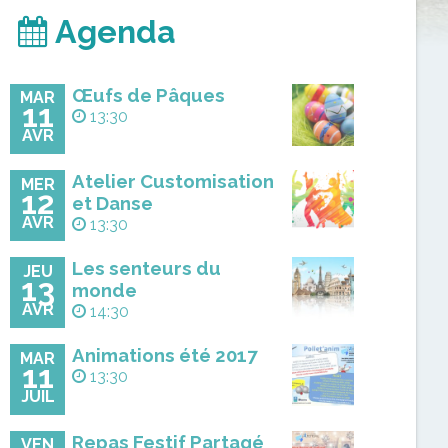
Agenda
Œufs de Pâques
MAR
11
13:30
AVR
Atelier Customisation
MER
12
et Danse
AVR
13:30
Les senteurs du
JEU
13
monde
AVR
14:30
Animations été 2017
MAR
11
13:30
JUIL
Repas Festif Partagé
VEN