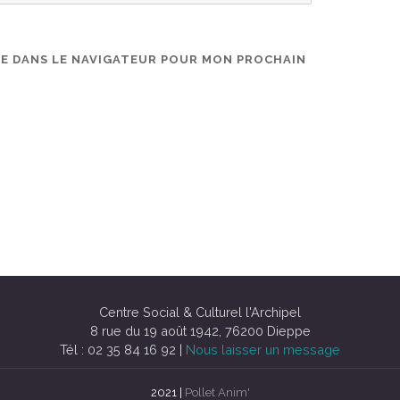
TE DANS LE NAVIGATEUR POUR MON PROCHAIN
Centre Social & Culturel l'Archipel
8 rue du 19 août 1942, 76200 Dieppe
Tél : 02 35 84 16 92 |
Nous laisser un message
2021 |
Pollet Anim'