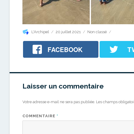
Auteur
Publié
Catégories
L'Archipel
20 juillet 2021
Non classé
le
FACEBOOK
T
Laisser un commentaire
Votre adresse e-mail ne sera pas publiée.
Les champs obligatoi
COMMENTAIRE
*