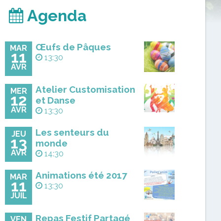
Agenda
Œufs de Pâques
MAR
11
13:30
AVR
Atelier Customisation
MER
12
et Danse
AVR
13:30
Les senteurs du
JEU
13
monde
AVR
14:30
Animations été 2017
MAR
11
13:30
JUIL
Repas Festif Partagé
VEN