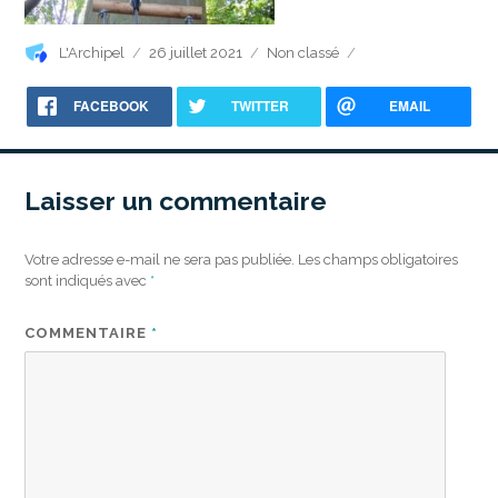
Auteur
Publié
Catégories
L'Archipel
26 juillet 2021
Non classé
le
FACEBOOK
TWITTER
EMAIL
Laisser un commentaire
Votre adresse e-mail ne sera pas publiée.
Les champs obligatoires
sont indiqués avec
*
COMMENTAIRE
*