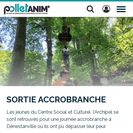
Pollet Anim'
TOG
NAV
SORTIE ACCROBRANCHE
Les jeunes du Centre Social et Culturel l’Archipel se
sont retrouvés pour une journée accrobranche à
Dénestanville où ils ont pu dépasser leur peur.