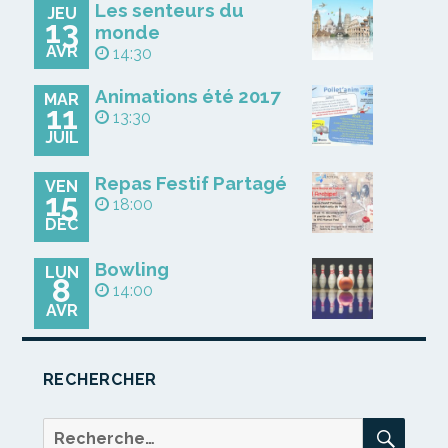
Les senteurs du
JEU
13
monde
AVR
14:30
Animations été 2017
MAR
11
13:30
JUIL
Repas Festif Partagé
VEN
15
18:00
DÉC
Bowling
LUN
8
14:00
AVR
RECHERCHER
REC
Recherche