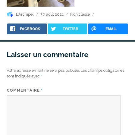
Auteur
Publié
Catégories
L'Archipel
30 août 2021
Non classé
le
FACEBOOK
TWITTER
EMAIL
Laisser un commentaire
Votre adresse e-mail ne sera pas publiée.
Les champs obligatoires
sont indiqués avec
*
COMMENTAIRE
*