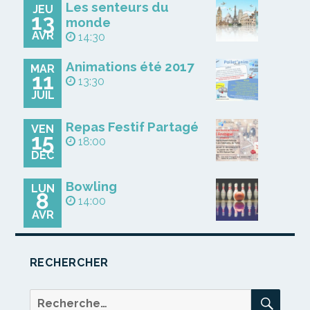
Les senteurs du
JEU
13
monde
AVR
14:30
Animations été 2017
MAR
11
13:30
JUIL
Repas Festif Partagé
VEN
15
18:00
DÉC
Bowling
LUN
8
14:00
AVR
RECHERCHER
REC
Recherche