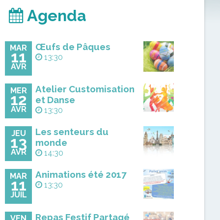
Agenda
Œufs de Pâques
MAR
11
13:30
AVR
Atelier Customisation
MER
12
et Danse
AVR
13:30
Les senteurs du
JEU
13
monde
AVR
14:30
Animations été 2017
MAR
11
13:30
JUIL
Repas Festif Partagé
VEN