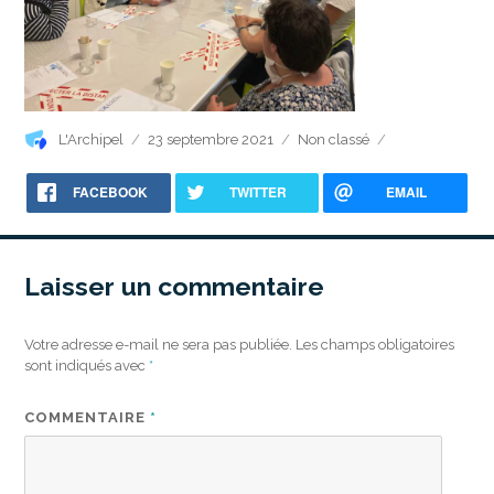
Auteur
Publié
Catégories
L'Archipel
23 septembre 2021
Non classé
le
FACEBOOK
TWITTER
EMAIL
Laisser un commentaire
Votre adresse e-mail ne sera pas publiée.
Les champs obligatoires
sont indiqués avec
*
COMMENTAIRE
*