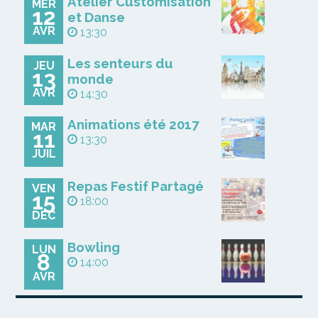
Atelier Customisation
MER
12
et Danse
AVR
13:30
Les senteurs du
JEU
13
monde
AVR
14:30
Animations été 2017
MAR
11
13:30
JUIL
Repas Festif Partagé
VEN
15
18:00
DÉC
Bowling
LUN
8
14:00
AVR