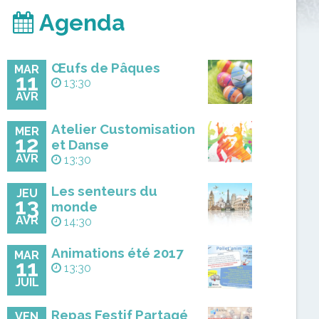
Agenda
Œufs de Pâques
MAR
11
13:30
AVR
Atelier Customisation
MER
12
et Danse
AVR
13:30
Les senteurs du
JEU
13
monde
AVR
14:30
Animations été 2017
MAR
11
13:30
JUIL
Repas Festif Partagé
VEN