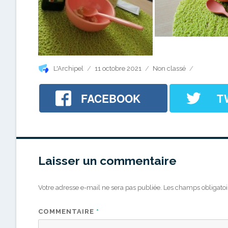
Auteur
Publié
Catégories
L'Archipel
11 octobre 2021
Non classé
le
FACEBOOK
T
Laisser un commentaire
Votre adresse e-mail ne sera pas publiée.
Les champs obligatoi
COMMENTAIRE
*