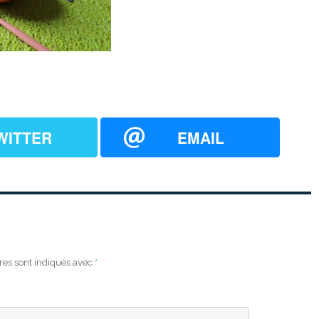
WITTER
EMAIL
res sont indiqués avec
*