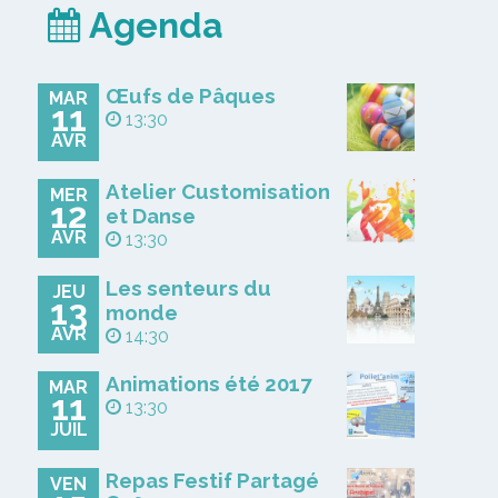
Agenda
Œufs de Pâques
MAR
11
13:30
AVR
Atelier Customisation
MER
12
et Danse
AVR
13:30
Les senteurs du
JEU
13
monde
AVR
14:30
Animations été 2017
MAR
11
13:30
JUIL
Repas Festif Partagé
VEN