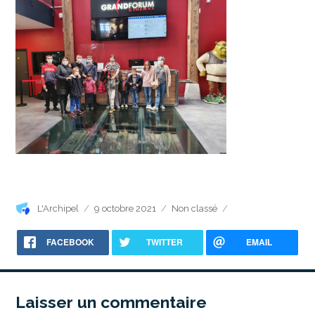
Auteur
Publié
Catégories
L'Archipel
9 octobre 2021
Non classé
le
FACEBOOK
TWITTER
EMAIL
Laisser un commentaire