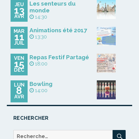
Les senteurs du
JEU
13
monde
AVR
14:30
Animations été 2017
MAR
11
13:30
JUIL
Repas Festif Partagé
VEN
15
18:00
DÉC
Bowling
LUN
8
14:00
AVR
RECHERCHER
REC
Recherche