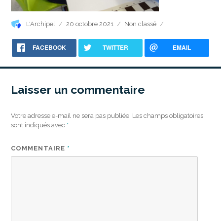
Auteur
Publié
Catégories
L'Archipel
20 octobre 2021
Non classé
le
FACEBOOK
TWITTER
EMAIL
Laisser un commentaire
Votre adresse e-mail ne sera pas publiée.
Les champs obligatoires
sont indiqués avec
*
COMMENTAIRE
*