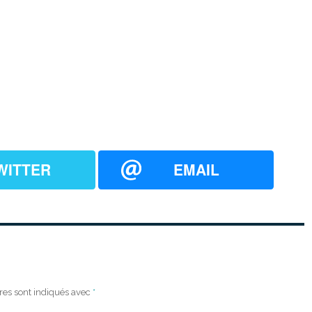
WITTER
EMAIL
res sont indiqués avec
*