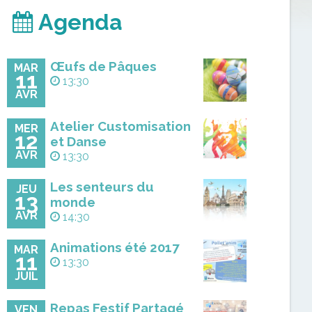
Agenda
Œufs de Pâques
MAR
11
13:30
AVR
Atelier Customisation
MER
12
et Danse
AVR
13:30
Les senteurs du
JEU
13
monde
AVR
14:30
Animations été 2017
MAR
11
13:30
JUIL
Repas Festif Partagé
VEN