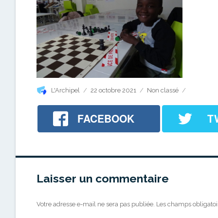
Auteur
Publié
Catégories
L'Archipel
22 octobre 2021
Non classé
le
FACEBOOK
T
Laisser un commentaire
Votre adresse e-mail ne sera pas publiée.
Les champs obligatoi