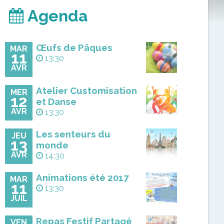
Agenda
Œufs de Pâques
MAR
11
13:30
AVR
Atelier Customisation
MER
12
et Danse
AVR
13:30
Les senteurs du
JEU
13
monde
AVR
14:30
Animations été 2017
MAR
11
13:30
JUIL
Repas Festif Partagé
VEN