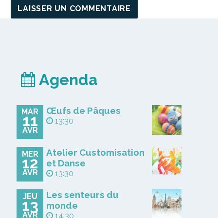
Agenda
Œufs de Pâques
MAR
11
13:30
AVR
Atelier Customisation
MER
12
et Danse
AVR
13:30
Les senteurs du
JEU
13
monde
AVR
14:30