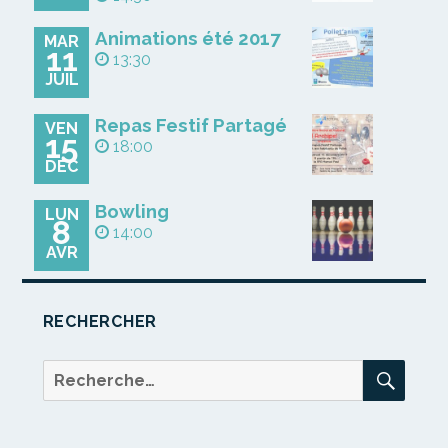
Animations été 2017
MAR
11
13:30
JUIL
Repas Festif Partagé
VEN
15
18:00
DÉC
Bowling
LUN
8
14:00
AVR
RECHERCHER
REC
Recherche
pour :