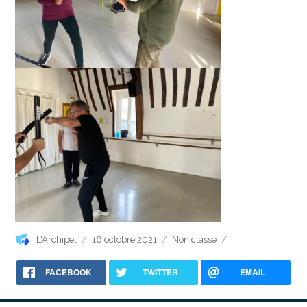
Auteur
Publié
Catégories
L'Archipel
16 octobre 2021
Non classé
le
FACEBOOK
TWITTER
EMAIL