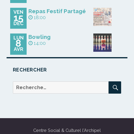
Repas Festif Partagé
VEN
15
18:00
DÉC
Bowling
LUN
8
14:00
AVR
RECHERCHER
REC
Recherche
pour :
Centre Social & Culturel l'Archipel