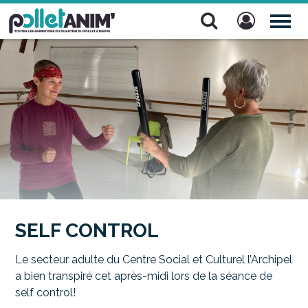
Pollet Anim'
TOG
NAV
SELF CONTROL
Le secteur adulte du Centre Social et Culturel l’Archipel
a bien transpiré cet après-midi lors de la séance de
self control!