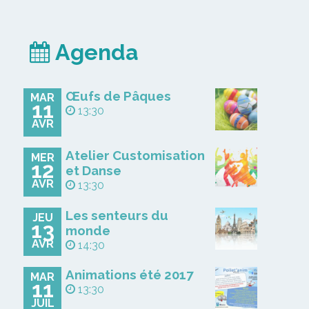
Agenda
Œufs de Pâques
MAR
11
13:30
AVR
Atelier Customisation
MER
12
et Danse
AVR
13:30
Les senteurs du
JEU
13
monde
AVR
14:30
Animations été 2017
MAR
11
13:30
JUIL