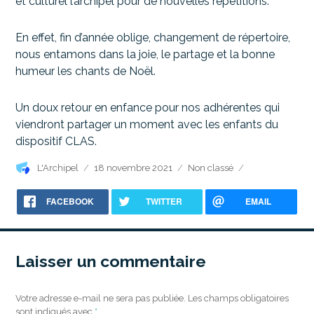
et culturel l’archipel pour de nouvelles répétitions.
En effet, fin d’année oblige, changement de répertoire,
nous entamons dans la joie, le partage et la bonne
humeur les chants de Noël.
Un doux retour en enfance pour nos adhérentes qui
viendront partager un moment avec les enfants du
dispositif CLAS.
Auteur
Publié
Catégories
L'Archipel
18 novembre 2021
Non classé
le
FACEBOOK
TWITTER
EMAIL
Laisser un commentaire
Votre adresse e-mail ne sera pas publiée.
Les champs obligatoires
sont indiqués avec
*