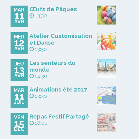
Œufs de Pâques
MAR
11
13:30
AVR
Atelier Customisation
MER
12
et Danse
AVR
13:30
Les senteurs du
JEU
13
monde
AVR
14:30
Animations été 2017
MAR
11
13:30
JUIL
Repas Festif Partagé
VEN
15
18:00
DÉC