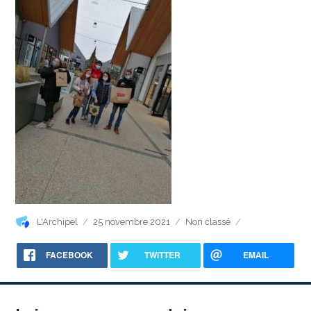
Auteur
Publié
Catégories
L'Archipel
25 novembre 2021
Non classé
le
FACEBOOK
TWITTER
EMAIL