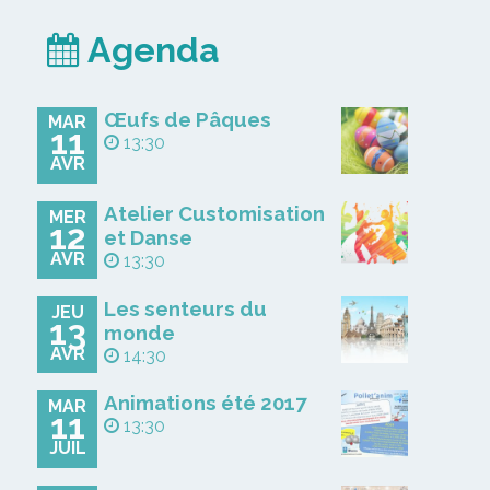
Agenda
Œufs de Pâques
MAR
11
13:30
AVR
Atelier Customisation
MER
12
et Danse
AVR
13:30
Les senteurs du
JEU
13
monde
AVR
14:30
Animations été 2017
MAR
11
13:30
JUIL